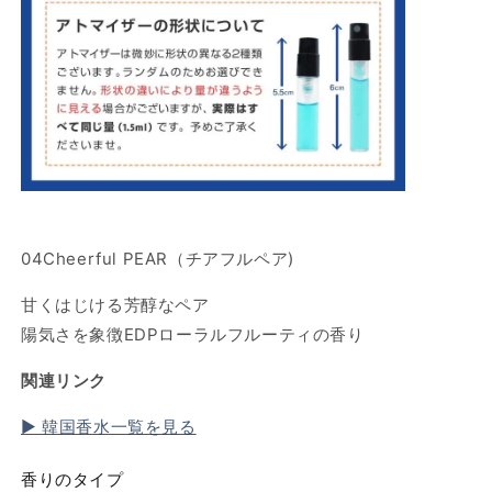
を
を
減
増
ら
や
す
す
04Cheerful PEAR（チアフルペア)
甘くはじける芳醇なペア
陽気さを象徴EDPローラルフルーティの香り
関連リンク
▶ 韓国香水一覧を見る
香りのタイプ