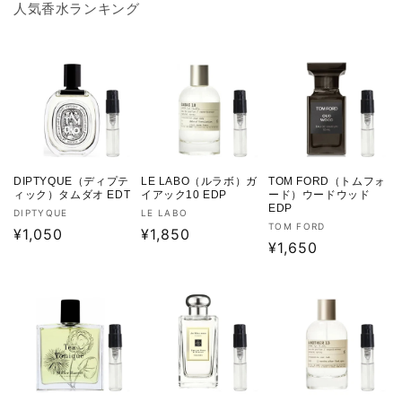
人気香水ランキング
DIPTYQUE（ディプテ
LE LABO（ルラボ）ガ
TOM FORD（トムフォ
ィック）タムダオ EDT
イアック10 EDP
ード）ウードウッド
EDP
販
販
DIPTYQUE
LE LABO
販
TOM FORD
売
通
¥1,050
売
通
¥1,850
売
通
¥1,650
元:
元:
常
常
元:
常
価
価
価
格
格
格