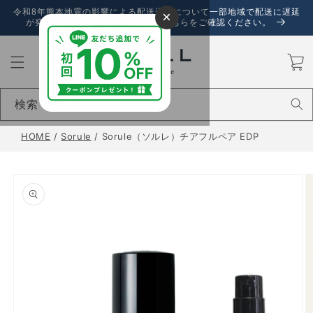
コンテ
令和8年熊本地震の影響による配送遅延について一部地域で配送に遅延
×
ンツに
が発生しております。詳しくは、こちらをご確認ください。
進む
カ
ー
ト
検索
HOME
/
Sorule
/
Sorule（ソルレ）チアフルペア EDP
商品情
報にス
キップ