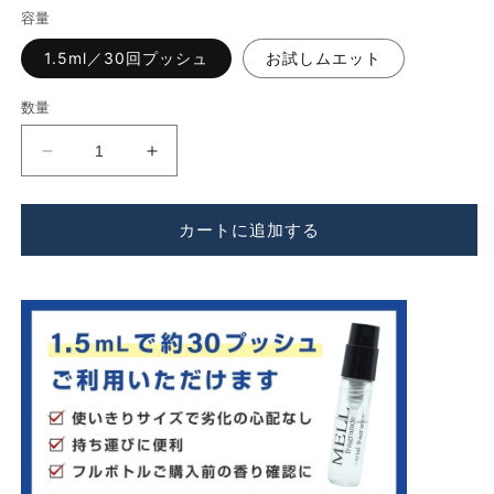
価
容量
格
1.5ml／30回プッシュ
お試しムエット
数量
Sorule（ソ
Sorule（ソ
ル
ル
レ）
レ）
カートに追加する
チ
チ
ア
ア
フ
フ
ル
ル
ペ
ペ
ア
ア
EDP
EDP
の
の
数
数
量
量