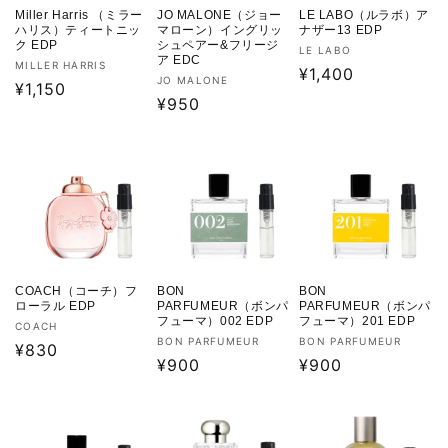
Miller Harris （ミラー
JO MALONE（ジョー
LE LABO（ルラボ）ア
ハリス）ティートニッ
マローン）イングリッ
ナザー13 EDP
ク EDP
シュペアー&フリージ
販
LE LABO
ア EDC
販
MILLER HARRIS
売
通
¥1,400
販
JO MALONE
売
通
¥1,150
元:
常
売
通
¥950
元:
常
価
元:
常
価
格
価
格
格
COACH（コーチ）フ
BON
BON
ローラル EDP
PARFUMEUR（ボンパ
PARFUMEUR（ボンパ
フューマ）002 EDP
フューマ）201 EDP
販
COACH
販
販
BON PARFUMEUR
BON PARFUMEUR
売
通
¥830
売
通
¥900
売
通
¥900
元:
常
元:
元:
常
常
価
価
価
格
格
格