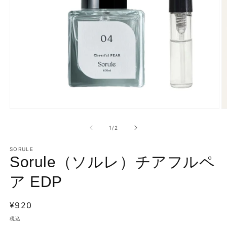
モ
ー
の
1
/
2
ダ
ル
で
SORULE
Sorule（ソルレ）チアフルペ
メ
デ
ィ
ア EDP
ア
(1)
(2
を
通
¥920
開
常
税込
く