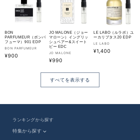
BON
JO MALONE（ジョー
LE LABO（ルラボ）ユ
PARFUMEUR（ボンパ
マローン）イングリッ
ーカリプタス20 EDP
フューマ）901 EDP
シュペアー&スイート
販
LE LABO
ピー EDC
販
BON PARFUMEUR
売
通
¥1,400
販
JO MALONE
売
通
¥900
元:
常
売
通
¥990
元:
常
価
元:
常
価
格
価
格
すべてを表示する
格
ランキングから探す
特集から探す