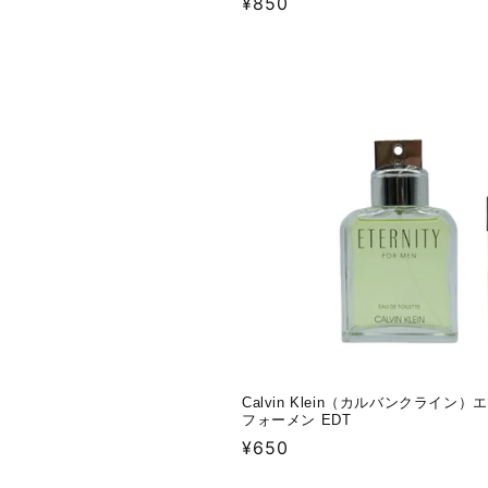
通
¥850
常
価
格
Calvin Klein（カルバンクライン
フォーメン EDT
通
¥650
常