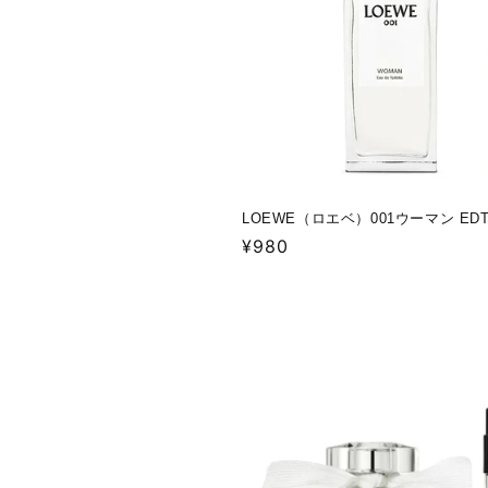
LOEWE（ロエベ）001ウーマン ED
通
¥980
常
価
格