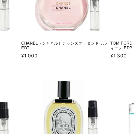
CHANEL（シャネル）チャンスオータンドゥル
TOM FO
EDT
ィーノ EDP
通
¥1,000
通
¥1,300
常
常
価
価
格
格