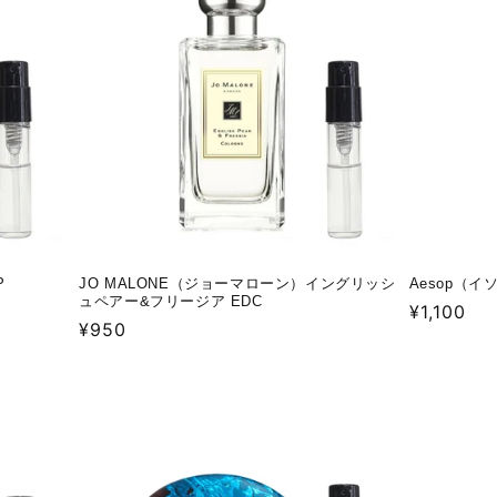
P
JO MALONE（ジョーマローン）イングリッシ
Aesop（イ
ュペアー&フリージア EDC
通
¥1,100
通
¥950
常
常
価
価
格
格