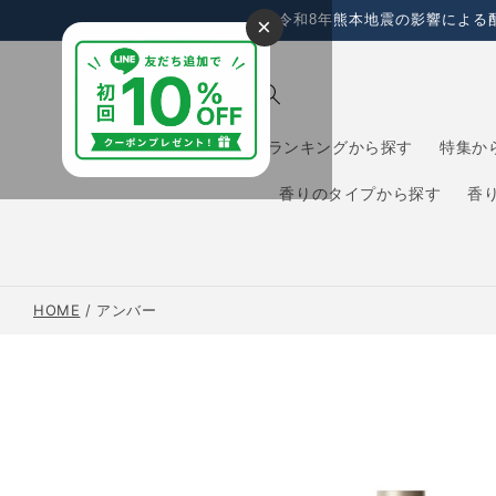
コンテ
令和8年熊本地震の影響による
×
ンツに
進む
ランキングから探す
特集か
香りのタイプから探す
香
HOME
/
アンバー