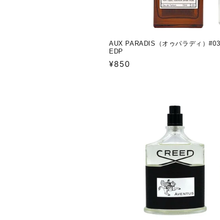
AUX PARADIS（オゥパラディ）#
EDP
通
¥850
常
価
格