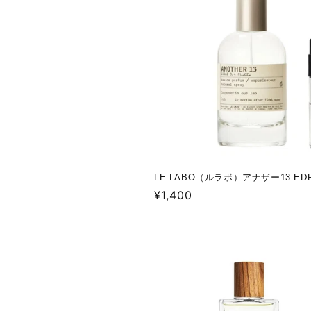
LE LABO（ルラボ）アナザー13 ED
通
¥1,400
常
価
格