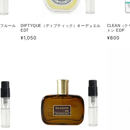
03フルール
DIPTYQUE（ディプティック）オーデュエル
CLEAN（
EDT
トン EDP
通
¥1,050
通
¥800
常
常
価
価
格
格