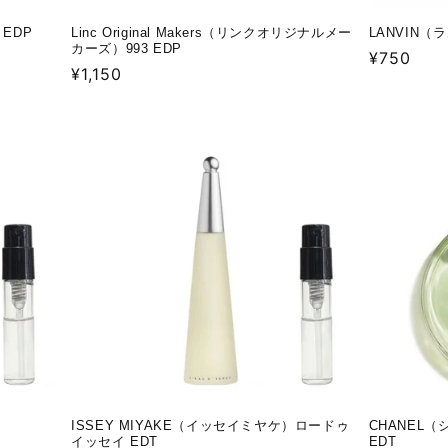
EDP
Linc Original Makers（リンクオリジナルメー
LANVIN
カーズ）993 EDP
通
¥750
通
¥1,150
常
常
価
価
格
格
ISSEY MIYAKE（イッセイミヤケ）ロードゥ
CHANEL
イッセイ EDT
EDT