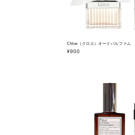
Chloe（クロエ）オードパルファム
通
¥900
常
価
格