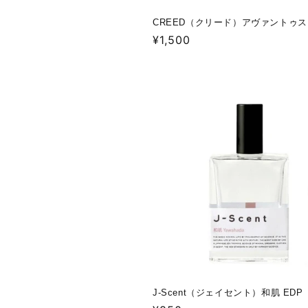
CREED（クリード）アヴァントゥス 
通
¥1,500
常
価
格
J-Scent（ジェイセント）和肌 EDP