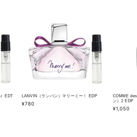
価
価
格
格
 EDT
LANVIN（ランバン）マリーミー！ EDP
COMME d
ン）2 EDP
通
¥780
通
¥1,050
常
常
価
価
格
格