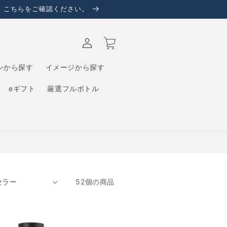
、こちらをご確認ください。
ロ
カ
グ
ー
イ
ト
ン
ンから探す
イメージから探す
eギフト
厳選フルボトル
52個の商品