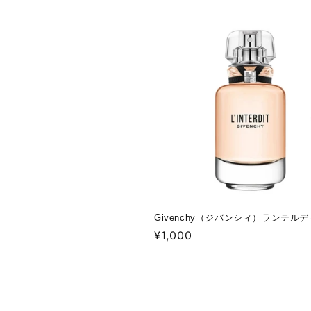
価
格
Givenchy（ジバンシィ）ランテルディ
通
¥1,000
常
価
格