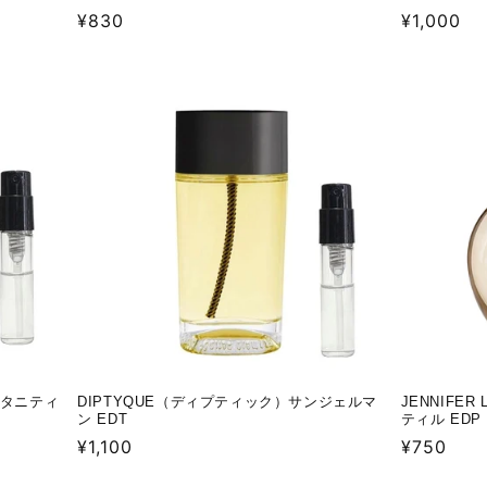
通
¥830
通
¥1,000
常
常
価
価
格
格
）エタニティ
DIPTYQUE（ディプティック）サンジェルマ
JENNIFE
ン EDT
ティル EDP
通
¥1,100
通
¥750
常
常