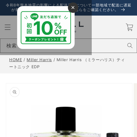
コンテ
令和8年熊本地震の影響による配送遅延について一部地域で配送に遅延
×
ンツに
が発生しております。詳しくは、こちらをご確認ください。
進む
カ
ー
ト
検索
HOME
/
Miller Harris
/
Miller Harris （ミラーハリス）ティ
ートニック EDP
商品情
報にス
キップ