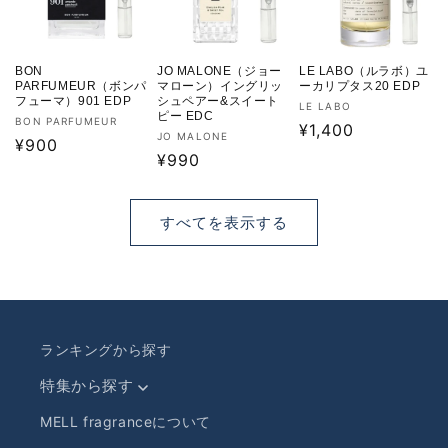
BON
JO MALONE（ジョー
LE LABO（ルラボ）ユ
PARFUMEUR（ボンパ
マローン）イングリッ
ーカリプタス20 EDP
フューマ）901 EDP
シュペアー&スイート
販
LE LABO
ピー EDC
販
BON PARFUMEUR
売
通
¥1,400
販
JO MALONE
売
通
¥900
元:
常
売
通
¥990
元:
常
価
元:
常
価
格
価
格
すべてを表示する
格
ランキングから探す
特集から探す
MELL fragranceについて