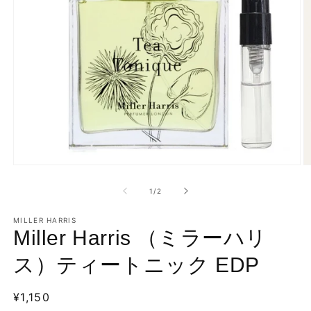
モ
ー
の
1
/
2
ダ
ル
で
MILLER HARRIS
Miller Harris （ミラーハリ
メ
デ
ィ
ス）ティートニック EDP
ア
(1)
(2
を
通
¥1,150
開