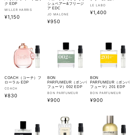
ク EDP
シュペアー&フリージ
販
LE LABO
ア EDC
販
MILLER HARRIS
売
通
¥1,400
販
JO MALONE
売
通
¥1,150
元:
常
売
通
¥950
元:
常
価
元:
常
価
格
価
格
格
COACH（コーチ）フ
BON
BON
ローラル EDP
PARFUMEUR（ボンパ
PARFUMEUR（ボンパ
フューマ）002 EDP
フューマ）201 EDP
販
COACH
販
販
BON PARFUMEUR
BON PARFUMEUR
売
通
¥830
売
通
¥900
売
通
¥900
元:
常
元:
元:
常
常
価
価
価
格
格
格