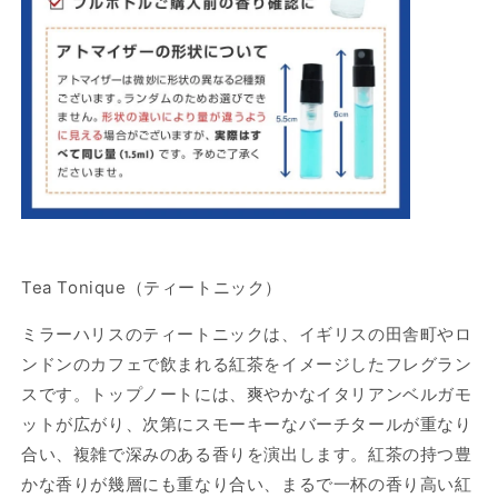
ニ
ニ
ッ
ッ
ク
ク
EDP
EDP
の
の
数
数
量
量
を
を
減
増
ら
や
す
す
Tea Tonique（ティートニック）
ミラーハリスのティートニックは、イギリスの田舎町やロ
ンドンのカフェで飲まれる紅茶をイメージしたフレグラン
スです。トップノートには、爽やかなイタリアンベルガモ
ットが広がり、次第にスモーキーなバーチタールが重なり
合い、複雑で深みのある香りを演出します。紅茶の持つ豊
かな香りが幾層にも重なり合い、まるで一杯の香り高い紅