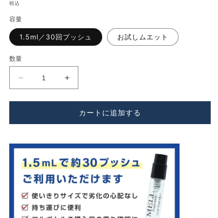
常
税込
く
価
容量
格
1.5ml／30回プッシュ
お試しムエット
数量
Miller
Miller
Harris
Harris
（ミ
（ミ
カートに追加する
ラ
ラ
ー
ー
ハ
ハ
リ
リ
ス）
ス）
テ
テ
ィ
ィ
ー
ー
ト
ト