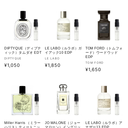
DIPTYQUE（ディプテ
LE LABO（ルラボ）ガ
TOM FORD（トムフォ
ィック）タムダオ EDT
イアック10 EDP
ード）ウードウッド
EDP
販
販
DIPTYQUE
LE LABO
販
TOM FORD
売
通
¥1,050
売
通
¥1,850
売
通
¥1,650
元:
元:
常
常
元:
常
価
価
価
格
格
格
Miller Harris （ミラー
JO MALONE（ジョー
LE LABO（ルラボ）ア
ハリス）ティートニッ
マローン）イングリッ
ナザー13 EDP