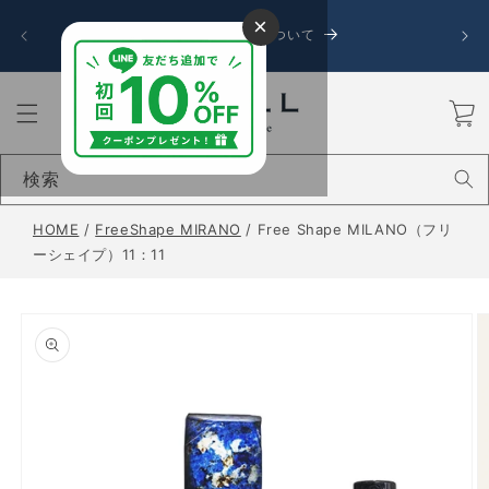
コンテ
令和8
×
ンツに
お盆期間中の発送について
送に遅
進む
カ
ー
ト
検索
HOME
/
FreeShape MIRANO
/
Free Shape MILANO（フリ
ーシェイプ）11：11
商品情
報にス
キップ