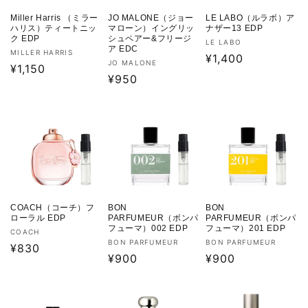
Miller Harris （ミラー
JO MALONE（ジョー
LE LABO（ルラボ）ア
ハリス）ティートニッ
マローン）イングリッ
ナザー13 EDP
ク EDP
シュペアー&フリージ
販
LE LABO
ア EDC
販
MILLER HARRIS
売
通
¥1,400
販
JO MALONE
売
通
¥1,150
元:
常
売
通
¥950
元:
常
価
元:
常
価
格
価
格
格
COACH（コーチ）フ
BON
BON
ローラル EDP
PARFUMEUR（ボンパ
PARFUMEUR（ボンパ
フューマ）002 EDP
フューマ）201 EDP
販
COACH
販
販
BON PARFUMEUR
BON PARFUMEUR
売
通
¥830
売
通
¥900
売
通
¥900
元:
常
元:
元:
常
常
価
価
価
格