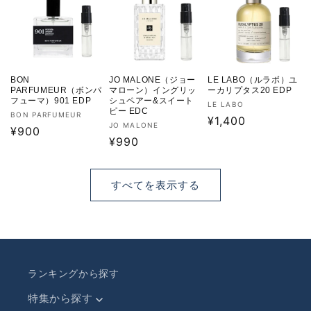
格
格
BON
JO MALONE（ジョー
LE LABO（ルラボ）ユ
PARFUMEUR（ボンパ
マローン）イングリッ
ーカリプタス20 EDP
フューマ）901 EDP
シュペアー&スイート
販
LE LABO
ピー EDC
販
BON PARFUMEUR
売
通
¥1,400
販
JO MALONE
売
通
¥900
元:
常
売
通
¥990
元:
常
価
元:
常
価
格
価
格
すべてを表示する
格
ランキングから探す
特集から探す