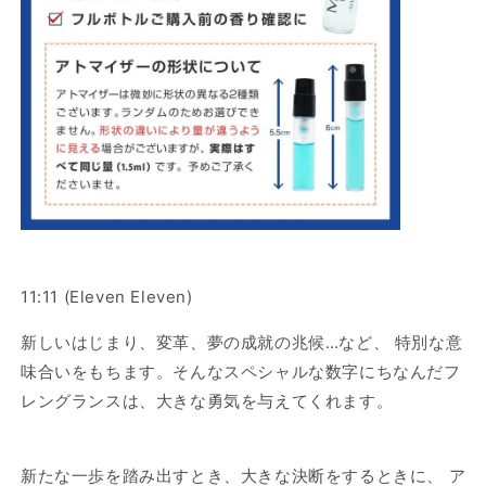
数
数
量
量
を
を
減
増
ら
や
す
す
11:11 (Eleven Eleven)
新しいはじまり、変革、夢の成就の兆候…など、 特別な意
味合いをもちます。
そんなスペシャルな数字にちなんだフ
レングランスは、大きな勇気を与えてくれます。
新たな一歩を踏み出すとき、大きな決断をするときに、 ア