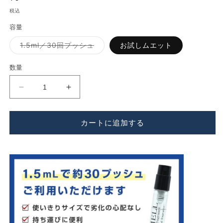
開
常
税込
く
価
容量
格
バ
1.5ml／30回プッシュ
お試しムエット
リ
エ
ー
数量
シ
ョ
ン
Free
Free
は
売
Shape
Shape
り
MILANO（フ
MILANO（フ
切
れ
カートに追加する
リ
リ
て
い
ー
ー
る
シ
シ
か
販
ェ
ェ
売
で
イ
イ
き
プ）
プ）
ま
せ
11：
11：
ん
11
11
の
の