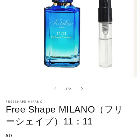
モ
ー
の
1
/
2
ダ
ル
で
FREESHAPE MIRANO
Free Shape MILANO（フリ
メ
デ
ィ
ーシェイプ）11：11
ア
(1)
(2
を
通
¥0