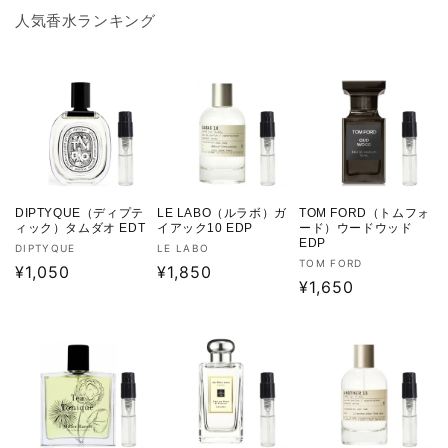
人気香水ランキング
DIPTYQUE（ディプテ
LE LABO（ルラボ）ガ
TOM FORD（トムフォ
ィック）タムダオ EDT
イアック10 EDP
ード）ウードウッド
EDP
販
販
DIPTYQUE
LE LABO
販
TOM FORD
売
通
¥1,050
売
通
¥1,850
売
通
¥1,650
元:
元:
常
常
元:
常
価
価
価
格
格
格