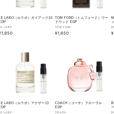
LE LABO（ルラボ）ガイアック10
TOM FORD（トムフォード）ウー
M
EDP
ドウッド EDP
販
販
LE LABO
TOM FORD
M
通
¥1,850
通
¥1,650
¥
売
売
元:
元:
元
常
常
価
価
格
格
LE LABO（ルラボ）アナザー13
COACH（コーチ）フローラル
B
EDP
EDP
ー
販
販
LE LABO
COACH
B