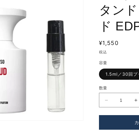
タンド
ド ED
通
¥1,550
常
税込
価
容量
格
1.5ml／30回
数量
BORNTOST
ー
ン
ト
ゥ