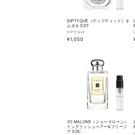
DIPTYQUE（ディプティック）タ
ムダオ EDT
販
DIPTYQUE
通
¥1,050
売
元:
常
価
格
JO MALONE（ジョーマローン）
イングリッシュペアー&フリージ
ア EDC