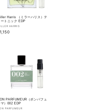
iller Harris （ミラーハリス）テ
ィートニック EDP
販
ILLER HARRIS
通
1,150
売
:
常
価
格
ON PARFUMEUR（ボンパフュ
マ）002 EDP
販
ON PARFUMEUR