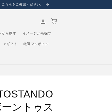
、こちらをご確認ください。
ロ
カ
グ
ー
イ
ト
ン
ンから探す
イメージから探す
eギフト
厳選フルボトル
TOSTANDO
ボーントゥス