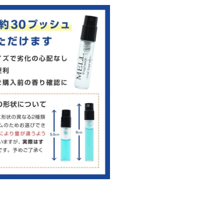
ス
タ
ン
ド
ア
ウ
ト）
マ
ド
EDP
の
数
量
を
増
や
す