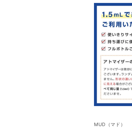
ス
タ
ン
ド
ア
ウ
ト）
マ
ド
EDP
の
数
量
を
減
ら
す
MUD（マド）