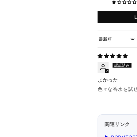
Sort by
よかった
色々な香水を試
関連リンク