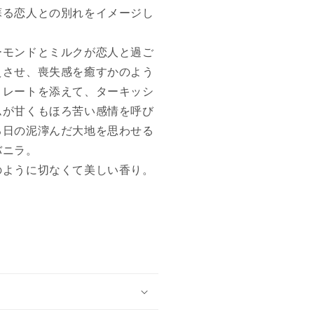
蘇る恋人との別れをイメージし
ーモンドとミルクが恋人と過ご
えさせ、喪失感を癒すかのよう
コレートを添えて、ターキッシ
ムが甘くもほろ苦い感情を呼び
る日の泥濘んだ大地を思わせる
バニラ。
のように切なくて美しい香り。