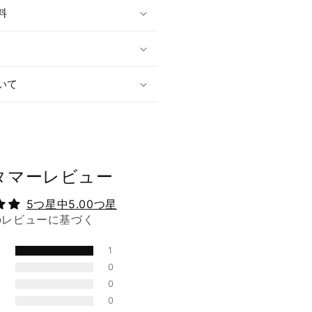
料
いて
タマーレビュー
5つ星中5.00つ星
のレビューに基づく
1
0
0
0