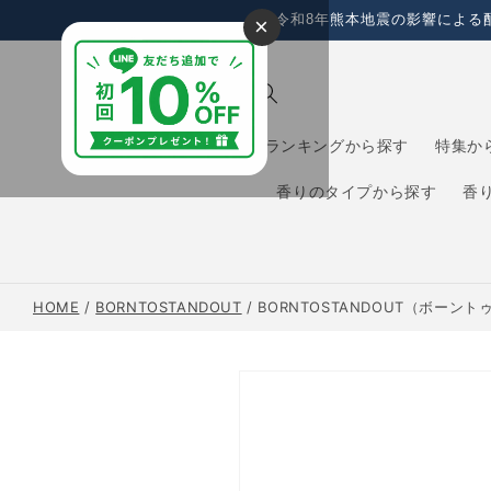
コンテ
令和8年熊本地震の影響による
×
ンツに
進む
ランキングから探す
特集か
香りのタイプから探す
香
HOME
/
BORNTOSTANDOUT
/
BORNTOSTANDOUT（ボーン
商品情
報にス
キップ