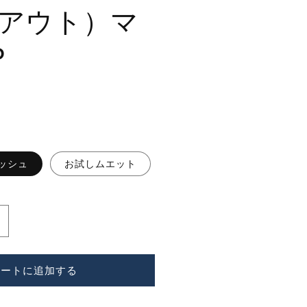
アウト）マ
P
プッシュ
お試しムエット
ANDOUT（ボ
BORNTOSTANDOUT（ボ
ー
ン
カートに追加する
ト
ゥ