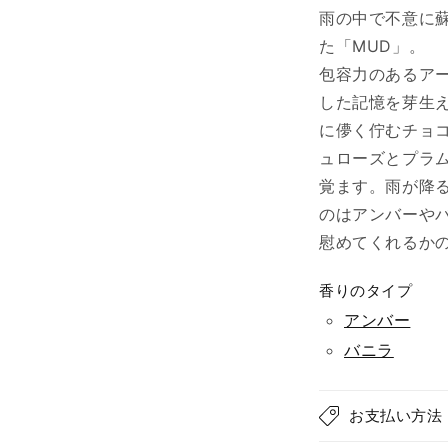
雨の中で不意に
た「MUD」。
包容力のあるア
した記憶を芽生
に儚く佇むチョ
ュローズとプラ
覚ます。
雨が降
のはアンバーや
慰めてくれるか
香りのタイプ
アンバー
バニラ
お支払い方法