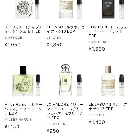
DIPTYQUE（ディプテ
LE LABO（ルラボ）ガ
TOM FORD（トムフォ
ィック）タムダオ EDT
イアック10 EDP
ード）ウードウッド
EDP
販
販
DIPTYQUE
LE LABO
販
TOM FORD
売
通
¥1,050
売
通
¥1,850
売
通
¥1,650
元:
元:
常
常
元:
常
価
価
価
格
格
格
Miller Harris （ミラー
JO MALONE（ジョー
LE LABO（ルラボ）ア
ハリス）ティートニッ
マローン）イングリッ
ナザー13 EDP
ク EDP
シュペアー&フリージ
販
LE LABO
ア EDC
販
MILLER HARRIS
売
通
¥1,400
販
JO MALONE
売
通
¥1,150
元:
常
売
通
¥950
元: