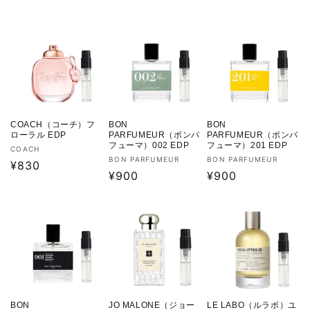
常
価
元:
常
価
格
価
格
格
COACH（コーチ）フ
BON
BON
ローラル EDP
PARFUMEUR（ボンパ
PARFUMEUR（ボンパ
フューマ）002 EDP
フューマ）201 EDP
販
COACH
販
販
BON PARFUMEUR
BON PARFUMEUR
売
通
¥830
売
通
¥900
売
通
¥900
元:
常
元:
元:
常
常
価
価
価
格
格
格
BON
JO MALONE（ジョー
LE LABO（ルラボ）ユ