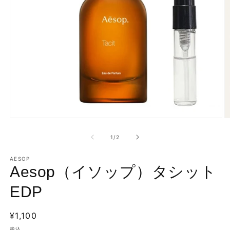
モ
ー
の
1
/
2
ダ
ル
で
AESOP
Aesop（イソップ）タシット
メ
デ
ィ
EDP
ア
(1)
(2
を
通
¥1,100
開
常
税込