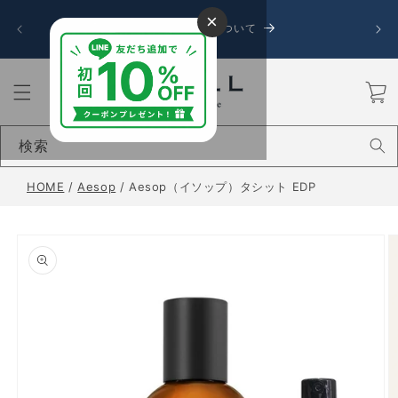
コンテ
令和8
×
ンツに
お盆期間中の発送について
送に遅
進む
カ
ー
ト
検索
HOME
/
Aesop
/
Aesop（イソップ）タシット EDP
商品情
報にス
キップ