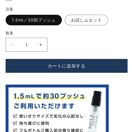
く
価
容量
格
1.5ml／30回プッシュ
お試しムエット
数量
Aesop（イ
Aesop（イ
ソ
ソ
ッ
ッ
カートに追加する
プ）
プ）
タ
タ
シ
シ
ッ
ッ
ト
ト
EDP
EDP
の
の
数
数
量
量
を
を