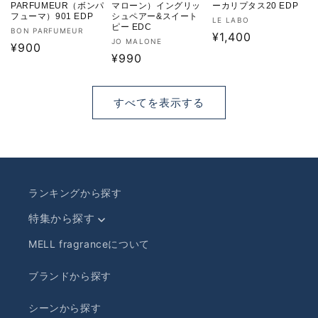
PARFUMEUR（ボンパ
マローン）イングリッ
ーカリプタス20 EDP
フューマ）901 EDP
シュペアー&スイート
販
LE LABO
ピー EDC
販
BON PARFUMEUR
売
通
¥1,400
販
JO MALONE
売
通
¥900
元:
常
売
通
¥990
元:
常
価
元:
常
価
格
価
格
すべてを表示する
格
ランキングから探す
特集から探す
MELL fragranceについて
ブランドから探す
シーンから探す