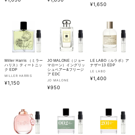
売
通
¥1,650
元:
元:
常
常
元:
常
価
価
価
格
格
格
Miller Harris （ミラー
JO MALONE（ジョー
LE LABO（ルラボ）ア
ハリス）ティートニッ
マローン）イングリッ
ナザー13 EDP
ク EDP
シュペアー&フリージ
販
LE LABO
ア EDC
販
MILLER HARRIS
売
通
¥1,400
販
JO MALONE
売
通
¥1,150
元:
常
売
通
¥950
元:
常
価
元:
常
価
格
価
格
格