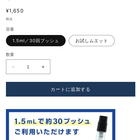
開
く
通
¥1,650
常
税込
価
容量
格
1.5ml／30回プッシュ
お試しムエット
数量
NISHANE（ニ
NISHANE（ニ
シ
シ
ャ
ャ
カートに追加する
ネ）
ネ）
ハ
ハ
ジ
ジ
ワ
ワ
ッ
ッ
ト
ト
エ
エ