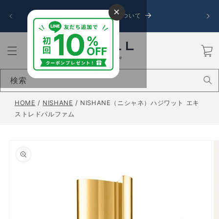
コンテ
令和8
×
ンツに
お盆期間中の発送について
送に遅
進む
カ
ー
ト
検索
HOME
/
NISHANE
/
NISHANE（ニシャネ）ハジワット エキ
ストレドパルファム
商品情
報にス
キップ