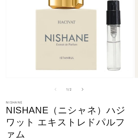
モ
ー
の
1
/
2
ダ
ル
で
NISHANE
NISHANE（ニシャネ）ハジ
メ
デ
ィ
ワット エキストレドパルフ
ア
(1)
(2
ァム
を