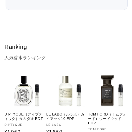
Ranking
人気香水ランキング
DIPTYQUE（ディプテ
LE LABO（ルラボ）ガ
TOM FORD（トムフォ
ィック）タムダオ EDT
イアック10 EDP
ード）ウードウッド
EDP
販
販
DIPTYQUE
LE LABO
販
TOM FORD
売
通
¥1,050
売
通
¥1,850