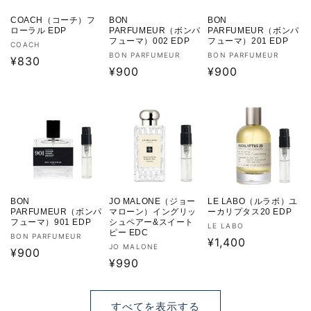
COACH（コーチ）フ
BON
BON
ローラル EDP
PARFUMEUR（ボンパ
PARFUMEUR（ボンパ
フューマ）002 EDP
フューマ）201 EDP
販
COACH
販
販
BON PARFUMEUR
BON PARFUMEUR
売
通
¥830
売
通
¥900
売
通
¥900
元:
常
元:
元:
常
常
価
価
価
格
格
格
BON
JO MALONE（ジョー
LE LABO（ルラボ）ユ
PARFUMEUR（ボンパ
マローン）イングリッ
ーカリプタス20 EDP
フューマ）901 EDP
シュペアー&スイート
販
LE LABO
ピー EDC
販
BON PARFUMEUR
売
通
¥1,400
販
JO MALONE
売
通
¥900
元:
常
売
通
¥990
元:
常
価
元:
常
価
格
価
格
すべてを表示する