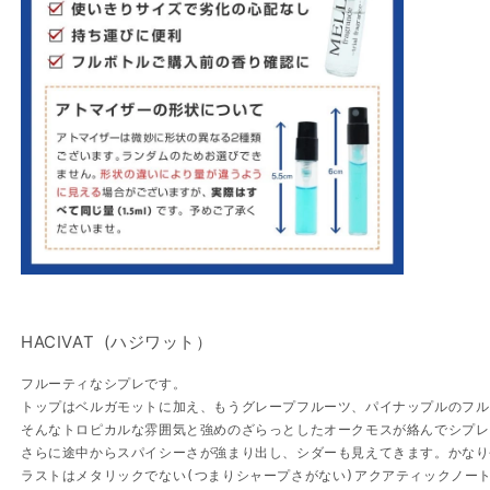
キ
キ
ス
ス
ト
ト
レ
レ
ド
ド
パ
パ
ル
ル
フ
フ
ァ
ァ
ム
ム
の
の
数
数
量
量
HACIVAT (ハジワット）
を
を
減
増
フルーティなシプレです。

トップはベルガモットに加え、もうグレープフルーツ、パイナップルのフル
ら
や
そんなトロピカルな雰囲気と強めのざらっとしたオークモスが絡んでシプレ
す
す
さらに途中からスパイシーさが強まり出し、シダーも見えてきます。かなり
ラストはメタリックでない(つまりシャープさがない)アクアティックノー