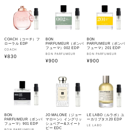
格
格
COACH（コーチ）フ
BON
BON
ローラル EDP
PARFUMEUR（ボンパ
PARFUMEUR（ボンパ
フューマ）002 EDP
フューマ）201 EDP
販
COACH
販
販
BON PARFUMEUR
BON PARFUMEUR
売
通
¥830
売
通
¥900
売
通
¥900
元:
常
元:
元:
常
常
価
価
価
格
格
格
BON
JO MALONE（ジョー
LE LABO（ルラボ）ユ
PARFUMEUR（ボンパ
マローン）イングリッ
ーカリプタス20 EDP
フューマ）901 EDP
シュペアー&スイート
販
LE LABO
ピー EDC
BON PARFUMEUR