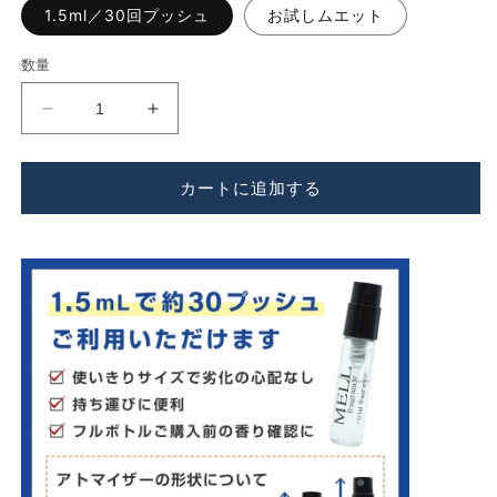
1.5ml／30回プッシュ
お試しムエット
数量
LUSH（ラ
LUSH（ラ
ッ
ッ
シ
シ
カートに追加する
ュ）
ュ）
カ
カ
ル
ル
マ
マ
の
の
数
数
量
量
を
を
減
増
ら
や
す
す