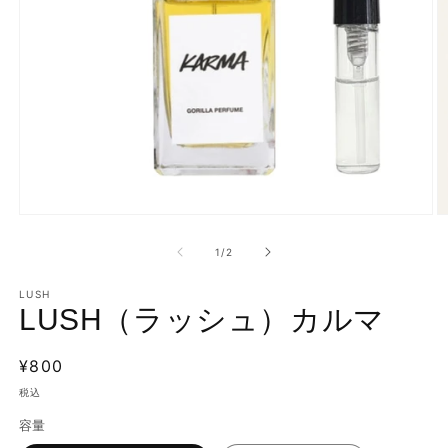
モ
ー
の
1
/
2
ダ
ル
で
LUSH
LUSH（ラッシュ）カルマ
メ
デ
ィ
通
¥800
ア
(1)
(2
常
税込
を
価
開
容量
く
格