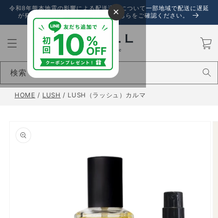
コンテ
令和8年熊本地震の影響による配送遅延について一部地域で配送に遅延
×
ンツに
が発生しております。詳しくは、こちらをご確認ください。
進む
カ
ー
ト
検索
HOME
/
LUSH
/
LUSH（ラッシュ）カルマ
商品情
報にス
キップ