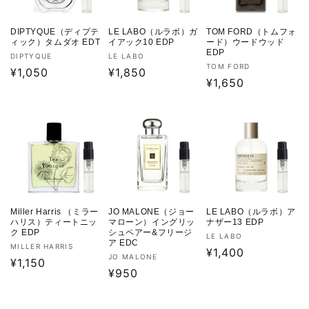
DIPTYQUE（ディプテ
LE LABO（ルラボ）ガ
TOM FORD（トムフォ
ィック）タムダオ EDT
イアック10 EDP
ード）ウードウッド
EDP
販
販
DIPTYQUE
LE LABO
販
TOM FORD
売
通
¥1,050
売
通
¥1,850
売
通
¥1,650
元:
元:
常
常
元:
常
価
価
価
格
格
格
Miller Harris （ミラー
JO MALONE（ジョー
LE LABO（ルラボ）ア
ハリス）ティートニッ
マローン）イングリッ
ナザー13 EDP
ク EDP
シュペアー&フリージ
販
LE LABO
ア EDC
販
MILLER HARRIS
売
通
¥1,400
販
JO MALONE
売
通
¥1,150
元:
常
売
通
¥950
元:
常
価
元:
常
価
格
価