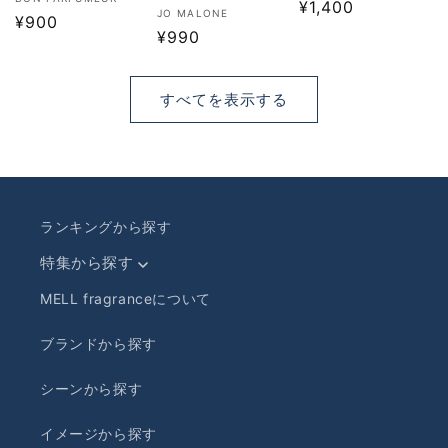
販
売
通
¥1,400
販
JO MALONE
売
通
¥900
元:
常
売
通
¥990
元:
常
価
元:
常
価
格
価
格
すべてを表示する
格
ランキングから探す
特集から探す
MELL fragranceについて
ブランドから探す
シーンから探す
イメージから探す