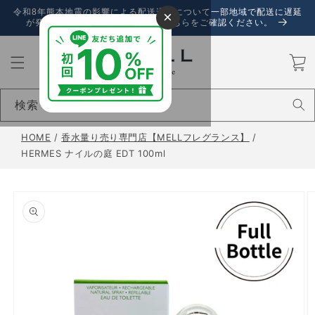
コンテ
令和8年熊本地震の影響による配送遅延について一部地域で配送に遅延
×
ンツに
が発生しております。詳しくは、こちらをご確認ください。
進む
カ
ー
ト
検索
HOME
/
香水量り売り専門店【MELLフレグランス】
/
HERMES ナイルの庭 EDT 100ml
商品情
報にス
キップ