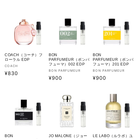
価
元:
常
価
格
価
格
格
COACH（コーチ）フ
BON
BON
ローラル EDP
PARFUMEUR（ボンパ
PARFUMEUR（ボンパ
フューマ）002 EDP
フューマ）201 EDP
販
COACH
販
販
BON PARFUMEUR
BON PARFUMEUR
売
通
¥830
売
通
¥900
売
通
¥900
元:
常
元:
元:
常
常
価
価
価
格
格
格
BON
JO MALONE（ジョー
LE LABO（ルラボ）ユ