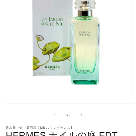
モ
ー
の
1
/
2
ダ
ル
で
香水量り売り専門店【MELLフレグランス】
HERMES ナイルの庭 EDT
メ