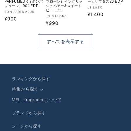
PARFUMEUR（ボンパ
マローン）イングリッ
ーカリプタス20 EDP
フューマ）901 EDP
シュペアー&スイート
販
LE LABO
ピー EDC
販
BON PARFUMEUR
売
通
¥1,400
販
JO MALONE
売
通
¥900
元:
常
売
通
¥990
元:
常
価
元:
常
価
格
価
格
すべてを表示する
格
ランキングから探す
特集から探す
MELL fragranceについて
ブランドから探す
シーンから探す