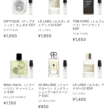
DIPTYQUE（ディプテ
LE LABO（ルラボ）ガ
TOM FORD（トムフォ
ィック）タムダオ EDT
イアック10 EDP
ード）ウードウッド
EDP
販
販
DIPTYQUE
LE LABO
販
TOM FORD
売
通
¥1,050
売
通
¥1,850
売
通
¥1,650
元:
元:
常
常
元:
常
価
価
価
格
格
格
Miller Harris （ミラー
JO MALONE（ジョー
LE LABO（ルラボ）ア
ハリス）ティートニッ
マローン）イングリッ
ナザー13 EDP
ク EDP
シュペアー&フリージ
販
LE LABO
ア EDC
販
MILLER HARRIS
売
通
¥1,400
販
JO MALONE
売
通
¥1,150
元:
常
売
通
¥950
元:
常