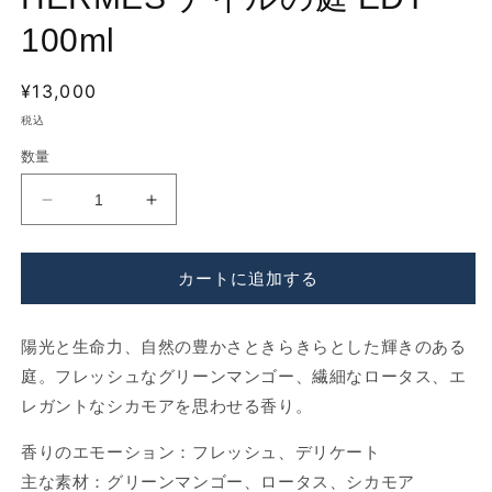
デ
ィ
100ml
ア
(1)
(2
を
通
¥13,000
開
常
税込
く
価
数量
格
HERMES
HERMES
ナ
ナ
イ
イ
カートに追加する
ル
ル
の
の
庭
庭
陽光と生命力、自然の豊かさときらきらとした輝きのある
EDT
EDT
庭。フレッシュなグリーンマンゴー、繊細なロータス、エ
100ml
100ml
レガントなシカモアを思わせる香り。
の
の
数
数
香りのエモーション：フレッシュ、デリケート
量
量
主な素材：グリーンマンゴー、ロータス、シカモア
を
を