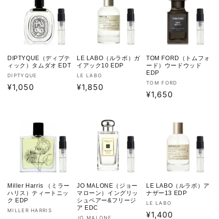
DIPTYQUE（ディプテ
LE LABO（ルラボ）ガ
TOM FORD（トムフォ
ィック）タムダオ EDT
イアック10 EDP
ード）ウードウッド
EDP
販
販
DIPTYQUE
LE LABO
販
TOM FORD
売
通
¥1,050
売
通
¥1,850
売
通
¥1,650
元:
元:
常
常
元:
常
価
価
価
格
格
格
Miller Harris （ミラー
JO MALONE（ジョー
LE LABO（ルラボ）ア
ハリス）ティートニッ
マローン）イングリッ
ナザー13 EDP
ク EDP
シュペアー&フリージ
販
LE LABO
ア EDC
販
MILLER HARRIS
売
通
¥1,400
販
JO MALONE