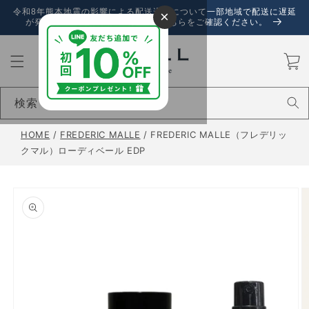
コンテ
令和8年熊本地震の影響による配送遅延について一部地域で配送に遅延
×
ンツに
が発生しております。詳しくは、こちらをご確認ください。
進む
カ
ー
ト
検索
HOME
/
FREDERIC MALLE
/
FREDERIC MALLE（フレデリッ
クマル）ローディベール EDP
商品情
報にス
キップ