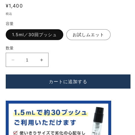
く
通
¥1,400
常
税込
価
容量
格
1.5ml／30回プッシュ
お試しムエット
数量
FREDERIC
FREDERIC
MALLE（フ
MALLE（フ
レ
レ
カートに追加する
デ
デ
リ
リ
ッ
ッ
ク
ク
マ
マ
ル）
ル）
ロ
ロ
ー
ー