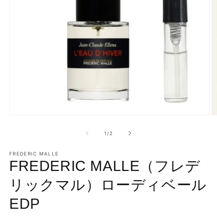
モ
ー
の
1
/
2
ダ
ル
で
FREDERIC MALLE
FREDERIC MALLE（フレデ
メ
デ
ィ
リックマル）ローディベール
ア
(1)
(2
EDP
を
開