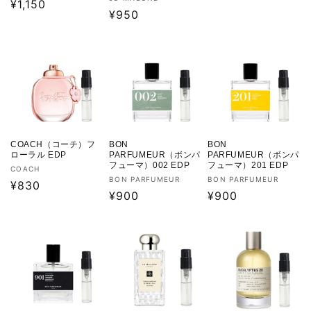
売
通
¥1,150
元:
常
売
通
¥950
元:
常
価
元:
常
価
格
価
格
格
COACH（コーチ）フ
BON
BON
ローラル EDP
PARFUMEUR（ボンパ
PARFUMEUR（ボンパ
フューマ）002 EDP
フューマ）201 EDP
販
COACH
販
販
BON PARFUMEUR
BON PARFUMEUR
売
通
¥830
売
通
¥900
売
通
¥900
元:
常
元:
元:
常
常
価
価
価
格
格
格