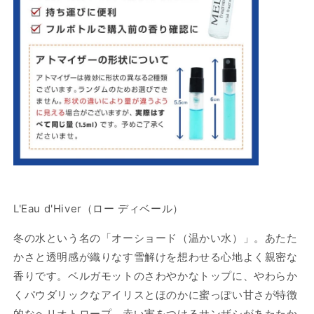
デ
デ
ィ
ィ
ベ
ベ
ー
ー
ル
ル
EDP
EDP
の
の
数
数
量
量
を
を
減
増
ら
や
L'Eau d'Hiver（ロー ディベール）
す
す
冬の水という名の「オーショード（温かい水）」。あたた
かさと透明感が織りなす雪解けを想わせる心地よく親密な
香りです。ベルガモットのさわやかなトップに、やわらか
くパウダリックなアイリスとほのかに蜜っぽい甘さが特徴
的なヘリオトロープ、赤い実をつけるサンザシがあたたか