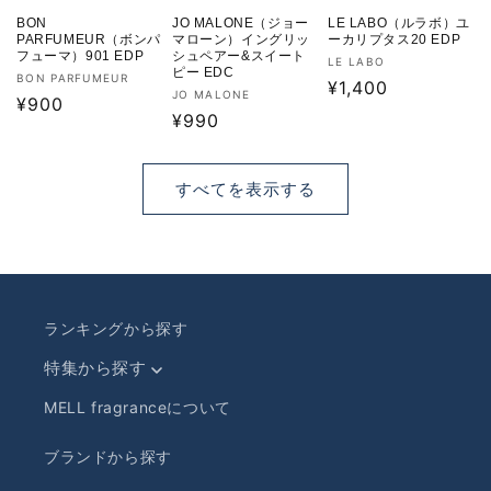
BON
JO MALONE（ジョー
LE LABO（ルラボ）ユ
PARFUMEUR（ボンパ
マローン）イングリッ
ーカリプタス20 EDP
フューマ）901 EDP
シュペアー&スイート
販
LE LABO
ピー EDC
販
BON PARFUMEUR
売
通
¥1,400
販
JO MALONE
売
通
¥900
元:
常
売
通
¥990
元:
常
価
元:
常
価
格
価
格
すべてを表示する
格
ランキングから探す
特集から探す
MELL fragranceについて
ブランドから探す