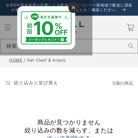
コンテ
令和8年熊本地震の影響による配送遅延について一部地域で配送に遅延
×
ンツに
が発生しております。詳しくは、こちらをご確認ください。
進む
カ
ー
ト
検索
HOME
/
Van Cleef & Arpels
絞り込みと並び替え
0個の商品
商品が見つかりません
絞り込みの数を減らす、または