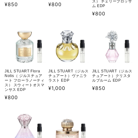
ス） チェリーブロッサ
通
¥850
通
¥800
ム EDP
常
常
通
¥800
価
価
常
格
格
価
格
JILL STUART Flora
JILL STUART（ジルス
JILL STUART（ジルス
Notis（ ジルスチュア
チュアート）ヴァニラ
チュアート）クリスタ
ート フローラノーティ
ラスト EDP
ルブルーム EDP
ス） スウィートオスマ
通
¥1,000
通
¥850
ンサス EDP
常
常
通
¥800
価
価
常
格
格
価
格