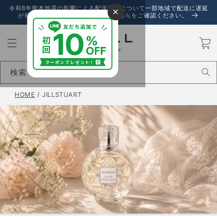
コンテ
令和8年熊本地震の影響による配送遅延について一部地域で配送に遅延
×
ンツに
が発生しております。詳しくは、こちらをご確認ください。
進む
カ
ー
ト
検索
HOME
/
JILLSTUART