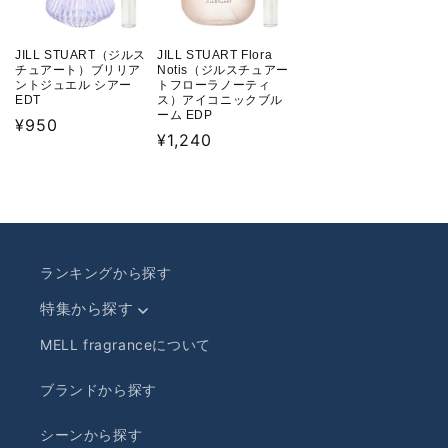
JILL STUART（ジルス
JILL STUART Flora
チュアート）ブリリア
Notis（ジルスチュアー
ントジュエル シアー
トフローラノーティ
EDT
ス）アイコニックブル
ーム EDP
通
¥950
通
¥1,240
常
常
価
価
格
格
ランキングから探す
特集から探す
MELL fragranceについて
ブランドから探す
シーンから探す