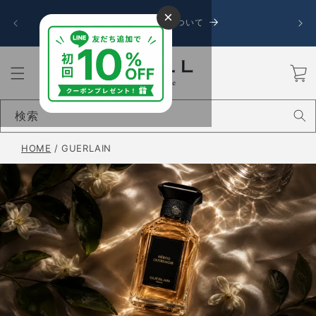
コンテ
令和8
×
ンツに
お盆期間中の発送について
送に遅
進む
カ
ー
ト
検索
HOME
/
GUERLAIN