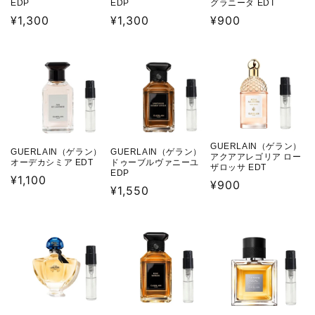
EDP
EDP
グラニータ EDT
通
¥1,300
通
¥1,300
通
¥900
常
常
常
価
価
価
格
格
格
GUERLAIN（ゲラン）
GUERLAIN（ゲラン）
GUERLAIN（ゲラン）
アクアアレゴリア ロー
オーデカシミア EDT
ドゥーブルヴァニーユ
ザロッサ EDT
EDP
通
¥1,100
通
¥900
通
¥1,550
常
常
常
価
価
価
格
格
格