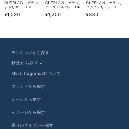
GUERLAIN（ゲラン）
GUERLAIN（ゲラン）
GUERLAIN（ゲラン）
シャリマー EDP
ローズ バルバル EDP
ロムイデリアル EDT
通
¥1,030
通
¥1,200
通
¥880
常
常
常
価
価
価
格
格
格
ランキングから探す
特集から探す
MELL fragranceについて
ブランドから探す
シーンから探す
イメージから探す
香りのタイプから探す