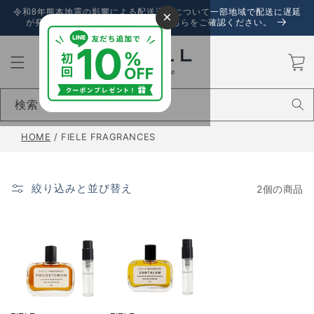
コンテ
令和8年熊本地震の影響による配送遅延について一部地域で配送に遅延
×
ンツに
が発生しております。詳しくは、こちらをご確認ください。
進む
カ
ー
ト
検索
HOME
/
FIELE FRAGRANCES
絞り込みと並び替え
2個の商品