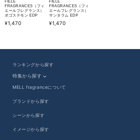
FIELE
FIELE
FRAGRANCES（フィ
FRAGRANCES（フィ
エールフレグランス）
エールフレグランス）
サンタラム EDP
ポゴステモン EDP
通
¥1,470
通
¥1,470
常
常
価
価
格
格
ランキングから探す
特集から探す
MELL fragranceについて
ブランドから探す
シーンから探す
イメージから探す