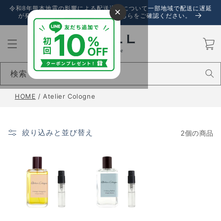
コンテ
令和8年熊本地震の影響による配送遅延について一部地域で配送に遅延
×
ンツに
が発生しております。詳しくは、こちらをご確認ください。
進む
カ
ー
ト
検索
HOME
/
Atelier Cologne
絞り込みと並び替え
2個の商品