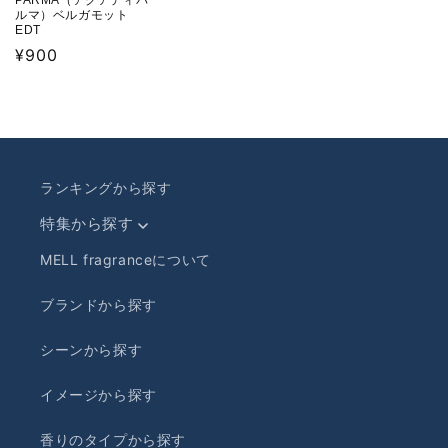
PARMA（アクアディパ
ルマ）ベルガモット
EDT
通
¥900
常
価
格
ランキングから探す
特集から探す
MELL fragranceについて
ブランドから探す
シーンから探す
イメージから探す
香りのタイプから探す