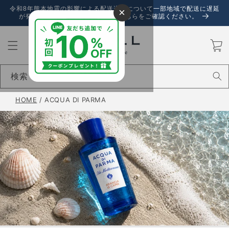
コンテ
令和8年熊本地震の影響による配送遅延について一部地域で配送に遅延
×
ンツに
が発生しております。詳しくは、こちらをご確認ください。
進む
カ
ー
ト
検索
HOME
/
ACQUA DI PARMA