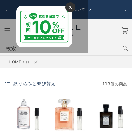
コンテ
令和8
×
ンツに
お盆期間中の発送について
送に遅
進む
カ
ー
ト
検索
HOME
/
ローズ
絞り込みと並び替え
103個の商品