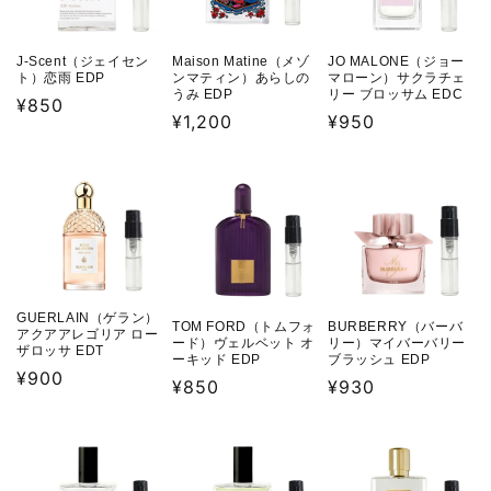
J-Scent（ジェイセン
Maison Matine（メゾ
JO MALONE（ジョー
ト）恋雨 EDP
ンマティン）あらしの
マローン）サクラチェ
うみ EDP
リー ブロッサム EDC
通
¥850
通
¥1,200
通
¥950
常
常
常
価
価
価
格
格
格
GUERLAIN（ゲラン）
TOM FORD（トムフォ
BURBERRY（バーバ
アクアアレゴリア ロー
ード）ヴェルベット オ
リー）マイバーバリー
ザロッサ EDT
ーキッド EDP
ブラッシュ EDP
通
¥900
通
¥850
通
¥930
常
常
常
価
価
価
格
格
格