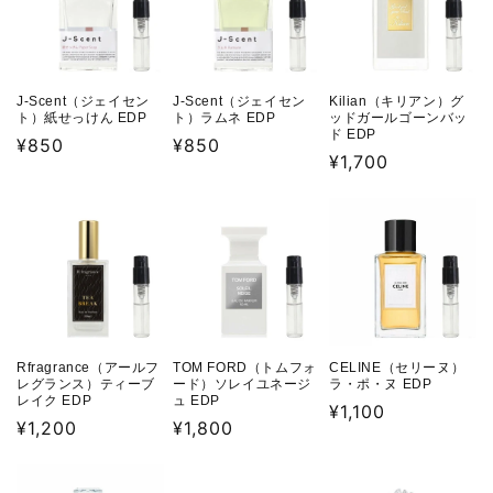
J-Scent（ジェイセン
J-Scent（ジェイセン
Kilian（キリアン）グ
ト）紙せっけん EDP
ト）ラムネ EDP
ッドガールゴーンバッ
ド EDP
通
¥850
通
¥850
通
¥1,700
常
常
常
価
価
価
格
格
格
Rfragrance（アールフ
TOM FORD（トムフォ
CELINE（セリーヌ）
レグランス）ティーブ
ード）ソレイユネージ
ラ・ポ・ヌ EDP
レイク EDP
ュ EDP
通
¥1,100
通
¥1,200
通
¥1,800
常
常
常
価
価
価
格