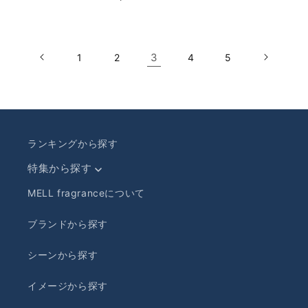
価
価
常
格
格
価
格
3
1
2
4
5
ランキングから探す
特集から探す
MELL fragranceについて
ブランドから探す
シーンから探す
イメージから探す