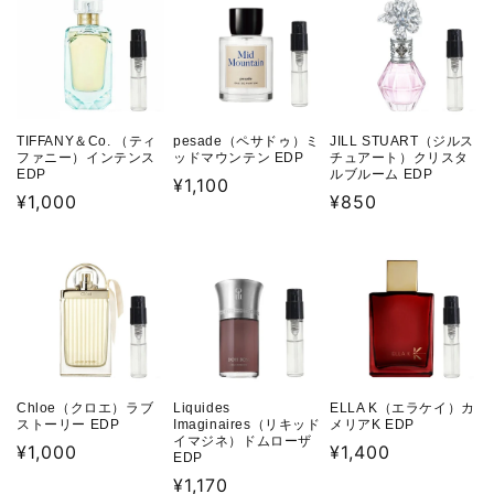
格
格
TIFFANY＆Co. （ティ
pesade（ペサドゥ）ミ
JILL STUART（ジルス
ファニー）インテンス
ッドマウンテン EDP
チュアート）クリスタ
EDP
ルブルーム EDP
通
¥1,100
通
¥1,000
通
¥850
常
常
常
価
価
価
格
格
格
Chloe（クロエ）ラブ
Liquides
ELLA K（エラケイ）カ
ストーリー EDP
Imaginaires（リキッド
メリアK EDP
イマジネ）ドムローザ
通
¥1,000
通
¥1,400
EDP
常
常
通
¥1,170