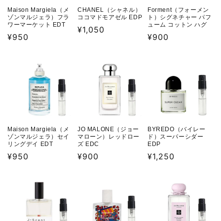
CHANEL（シャネル）
Maison Margiela（メ
Forment（フォーメン
ココマドモアゼル EDP
ゾンマルジェラ）フラ
ト）シグネチャー パフ
ワーマーケット EDT
ューム コットン ハグ
通
¥1,050
通
¥950
通
¥900
常
常
常
価
価
価
格
格
格
Maison Margiela（メ
JO MALONE（ジョー
BYREDO（バイレー
ゾンマルジェラ）セイ
マローン）レッドロー
ド）スーパーシダー
リングデイ EDT
ズ EDC
EDP
通
¥950
通
¥900
通
¥1,250
常
常
常
価
価
価
格
格
格