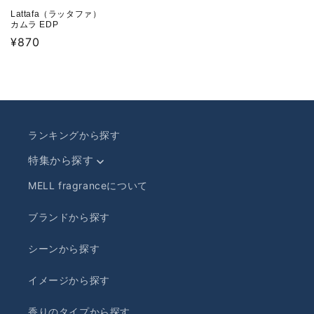
Lattafa（ラッタファ）
カムラ EDP
通
¥870
常
価
格
ランキングから探す
特集から探す
MELL fragranceについて
ブランドから探す
シーンから探す
イメージから探す
香りのタイプから探す