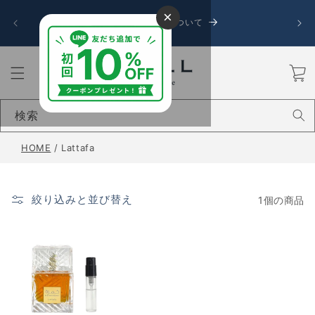
コンテ
令和8
×
ンツに
お盆期間中の発送について
送に遅
進む
カ
ー
ト
検索
HOME
/
Lattafa
絞り込みと並び替え
1個の商品