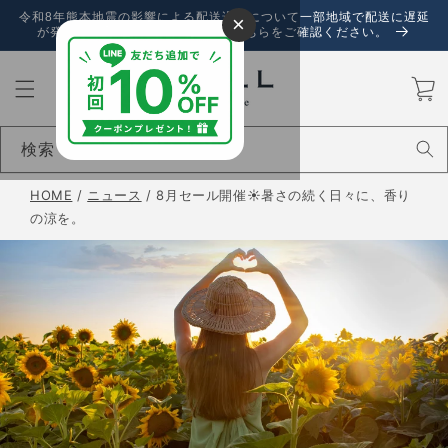
コンテ
令和8年熊本地震の影響による配送遅延について一部地域で配送に遅延
×
ンツに
が発生しております。詳しくは、こちらをご確認ください。
進む
カ
ー
ト
検索
HOME
/
ニュース
/
8月セール開催☀️暑さの続く日々に、香り
の涼を。