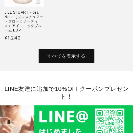
JILL STUART Flora
Notis（ジルスチュアー
トフローラノーティ
ス）アイコニックブル
ーム EDP
通
¥1,240
常
価
すべてを表示する
格
LINE友達に追加で10%OFFクーポンプレゼン
ト！