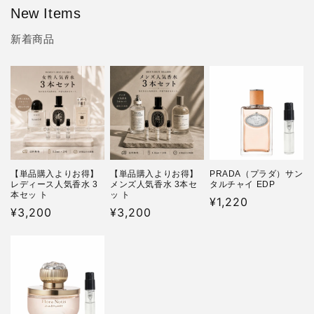
New Items
新着商品
【単品購入よりお得】
【単品購入よりお得】
PRADA（プラダ）サン
レディース人気香水 3
メンズ人気香水 3本セ
タルチャイ EDP
本セッ ト
ッ ト
通
¥1,220
通
¥3,200
通
¥3,200
常
常
常
価
価
価
格
格
格