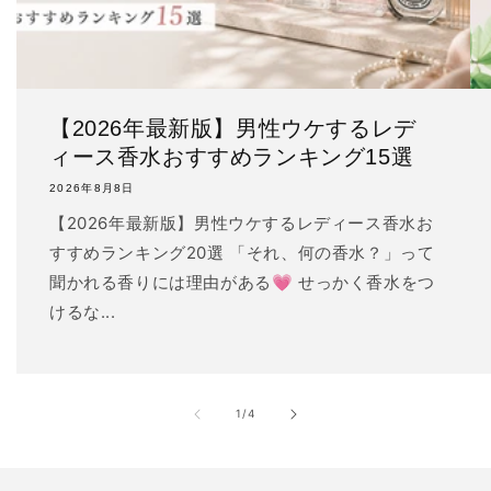
【2026年最新版】男性ウケするレデ
ィース香水おすすめランキング15選
2026年8月8日
【2026年最新版】男性ウケするレディース香水お
すすめランキング20選 「それ、何の香水？」って
聞かれる香りには理由がある💗 せっかく香水をつ
けるな...
の
1
/
4