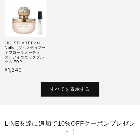
格
格
格
JILL STUART Flora
Notis（ジルスチュアー
トフローラノーティ
ス）アイコニックブル
ーム EDP
通
¥1,240
常
価
すべてを表示する
格
LINE友達に追加で10%OFFクーポンプレゼン
ト！