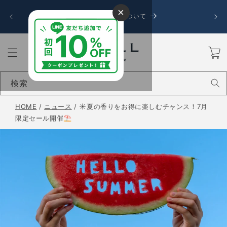
コンテ
令和8
×
ンツに
お盆期間中の発送について
送に遅
進む
カ
ー
ト
検索
HOME
/
ニュース
/
☀️夏の香りをお得に楽しむチャンス！7月
限定セール開催⛱️