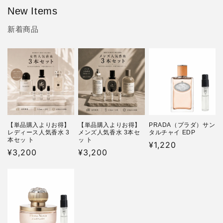
New Items
新着商品
【単品購入よりお得】
【単品購入よりお得】
PRADA（プラダ）サン
レディース人気香水 3
メンズ人気香水 3本セ
タルチャイ EDP
本セッ ト
ッ ト
通
¥1,220
通
¥3,200
通
¥3,200
常
常
常
価
価
価
格
格
格