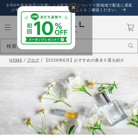
コンテ
令和8年熊本地震の影響による配送遅延について一部地域で配送に遅延
×
ンツに
が発生しております。詳しくは、こちらをご確認ください。
進む
カ
ー
ト
検索
HOME
/
ブログ
/
【2026年6月】おすすめの香水５選を紹介