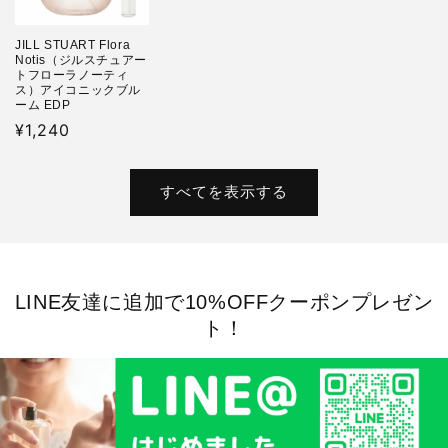
JILL STUART Flora
Notis（ジルスチュアー
トフローラノーティ
ス）アイコニックブル
ーム EDP
通
¥1,240
常
価
すべてを表示する
格
LINE友達に追加で10%OFFクーポンプレゼン
ト！